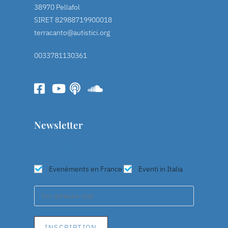
38970 Pellafol
SIRET 82988719900018
terracanto@autistici.org
0033781130361
Newsletter
Newsletter
Evenéments en France
Eventi in Italia