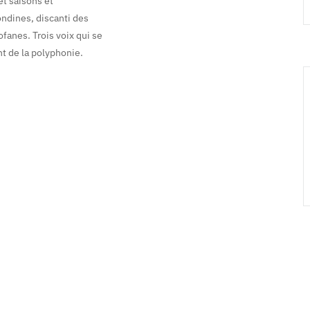
et saisons et
ndines, discanti des
fanes. Trois voix qui se
nt de la polyphonie.