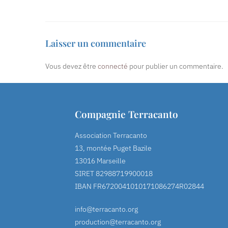
Laisser un commentaire
Vous devez être
connecté
pour publier un commentaire.
Compagnie Terracanto
Association Terracanto
13, montée Puget Bazile
13016 Marseille
SIRET 82988719900018
IBAN FR6720041010171086274R02844
info@terracanto.org
production@terracanto.org