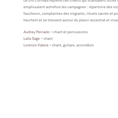
Le trio Curmaia reprend ces chants qui scandaient luttes 
emplissaient autrefois les campagnes : répertoire des mo
faucheurs, complaintes des migrants, rituels sacrés et pro
heurtent et se tressent autour du plaisir ancestral et viva
Audrey Peinado
– chant et percussions
Laïla Sage
– chant
Lorenzo Valera
– chant, guitare, accordéon