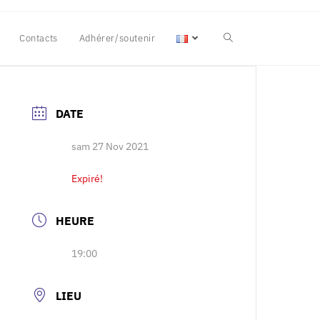
Contacts
Adhérer/soutenir
DATE
sam 27 Nov 2021
Expiré!
HEURE
19:00
LIEU