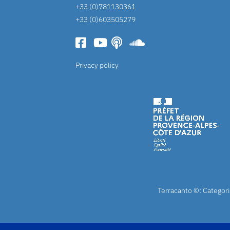
+33 (0)781130361
+33 (0)603505279
Privacy policy
Terracanto ©: Categori