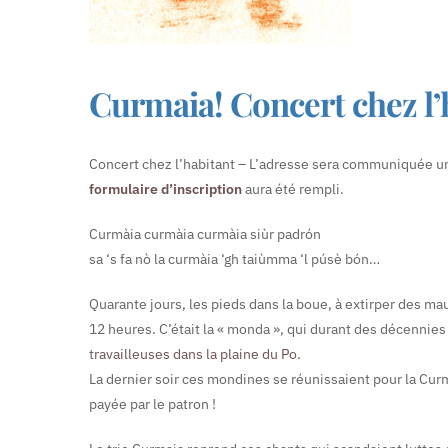
Curmaia! Concert chez l’h
Concert chez l’habitant – L’adresse sera communiquée un
formulaire d’inscription
aura été rempli.
Curmàia curmàia curmàia siùr padrón
sa ‘s fa nò la curmàia ‘gh taiùmma ‘l púsè bón…
Quarante jours, les pieds dans la boue, à extirper des m
12 heures. C’était la « monda », qui durant des décennies 
t
ravailleuses dans la plaine du Po
.
La dernier soir ces mondines se réunissaient pour la Cur
payée par le patron !