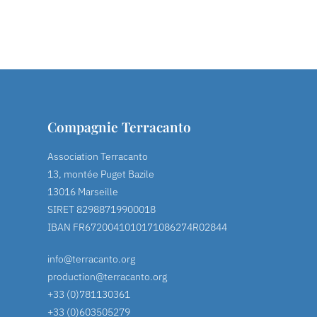
Compagnie Terracanto
Association Terracanto
13, montée Puget Bazile
13016 Marseille
SIRET 82988719900018
IBAN FR6720041010171086274R02844
info@terracanto.org
production@terracanto.org
+33 (0)781130361
+33 (0)603505279