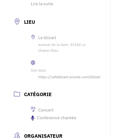
Lire la suite
LIEU
Le blizart
avenue de la Gare, 43160 La
Chaise-Dieu
Site Web
https://cafeblizart.wixsite.com/blizart
CATÉGORIE
Concert
Conference chantée
ORGANISATEUR