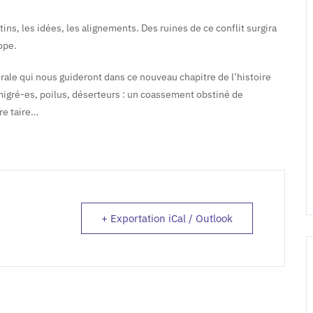
ns, les idées, les alignements. Des ruines de ce conflit surgira
ope.
 orale qui nous guideront dans ce nouveau chapitre de l’histoire
 émigré-es, poilus, déserteurs : un coassement obstiné de
re taire…
+ Exportation iCal / Outlook