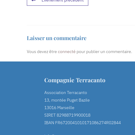
Événement précédent
Laisser un commentaire
Vous devez être
connecté
pour publier un commentaire.
Compagnie Terracanto
Association Terracanto
13, montée Puget Bazile
13016 Marseille
SIRET 82988719900018
IBAN FR6720041010171086274R02844