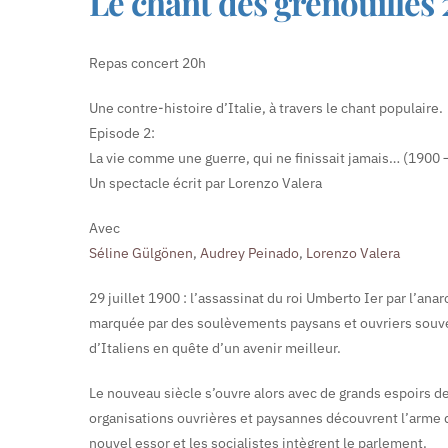
Le chant des grenouilles 
Repas concert 20h
Une contre-histoire d’Italie, à travers le chant populaire.
Episode 2:
La vie comme une guerre, qui ne finissait jamais… (1900 
Un spectacle écrit par Lorenzo Valera
Avec
Séline Gülgönen
,
Audrey Peinado
,
Lorenzo Valera
29 juillet 1900 : l’assassinat du roi Umberto Ier par l’an
marquée par des soulèvements paysans et ouvriers souvent
d’Italiens en quête d’un avenir meilleur.
Le nouveau siècle s’ouvre alors avec de grands espoirs d
organisations ouvrières et paysannes découvrent l’arme d
nouvel essor et les socialistes intègrent le parlement.