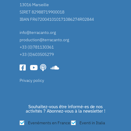
13016 Marseille
SIRET 82988719900018
IBAN FR6720041010171086274R02844
info@terracanto.org
production@terracanto.org
+33 (0)781130361
+33 (0)603505279
Privacy policy
Souhaitez-vous être informé-es de nos
activités ? Abonnez-vous à la newsletter !
Evenéments en France
Eventi in Italia