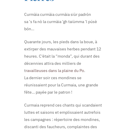
Curmàia curmàia curmàia siùr padrón
sa ‘s fa nò la curmàia ‘gh taiùmma ‘l púsè
bón…
Quarante jours, les pieds dans la boue, à
extirper des mauvaises herbes pendant 12
heures. C’était la “monda”, qui durant des
décennies attira des milliers de
t
ravailleuses dans la plaine du Po
.
La dernier soir ces mondines se
réunissaient pour la Curmaia, une grande
fête… payée par le patron !
Curmaia reprend ces chants qui scandaient
luttes et saisons et emplissaient autrefois
les campagnes : répertoire des mondines,
discanti des faucheurs, complaintes des