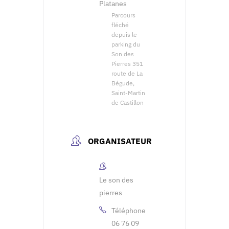
Platanes
Parcours
fléché
depuis le
parking du
Son des
Pierres 351
route de La
Bégude,
Saint-Martin
de Castillon
ORGANISATEUR
Le son des
pierres
Téléphone
06 76 09