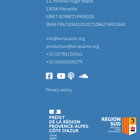
13, montée Puget Bazile
13016 Marseille
SIRET 82988719900018
IBAN FR6720041010171086274R02844
info@terracanto.org
production@terracanto.org
+33 (0)781130361
+33 (0)603505279
Privacy policy