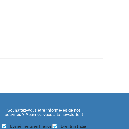
Souhaitez-vous être informé-es de nos
activités ? Abonnez-vous à la newsletter !
Evenéments en France
Eventi in Italia