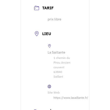
TARIF
prix libre
LIEU
La Saillante
1 chemin du
Pirou Ancien
couvent
63840
Saillant
Site Web
https://www.lasaillante.fr/