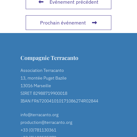
Événement précédent
Prochain événement
Compagnie Terracanto
Association Terracanto
13, montée Puget Bazile
13016 Marseille
SIRET 82988719900018
IBAN FR6720041010171086274R02844
info@terracanto.org
production@terracanto.org
+33 (0)781130361