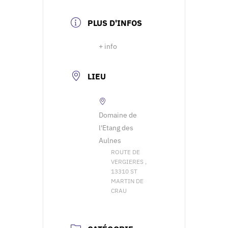
PLUS D'INFOS
+ info
LIEU
Domaine de
l'Etang des
Aulnes
ROUTE DE
VERGIERES ,
13310 ST
MARTIN DE
CRAU