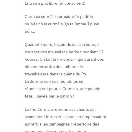
Entrée à prix libre (et conscient!)
Curmàia curmàia curmàia siùr padrón
sa ‘s fa nò la curmàia ‘gh taiùmma ‘l púsè
bón…
Quarante jours, les pieds dans la boue, à
extirper des mauvaises herbes pendant 12
heures. C’était la « monda », qui durant des
décennies attira des milliers de
travailleuses dans la plaine du Po.
La dernier soir ces mondines se
réunissaient pour la Curmaia, une grande
fête… payée par le patron !
Le trio Curmaia reprend ces chants qui
scandaient luttes et saisons et emplissaient
autrefois les campagnes : répertoire des
mondines, discanti des faucheurs,