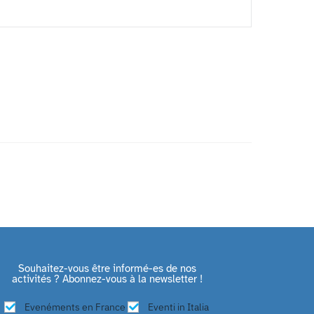
Souhaitez-vous être informé-es de nos
activités ? Abonnez-vous à la newsletter !
Evenéments en France
Eventi in Italia