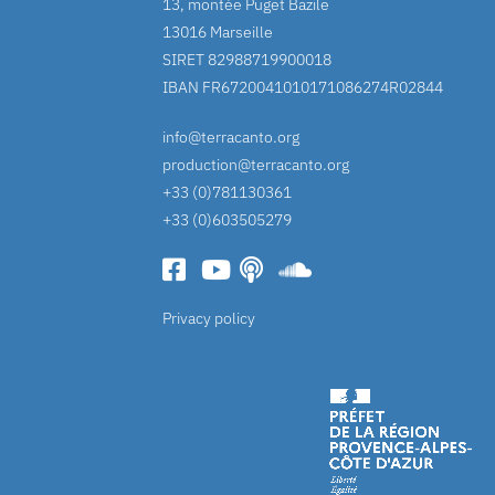
13, montée Puget Bazile
13016 Marseille
SIRET 82988719900018
IBAN FR6720041010171086274R02844
info@terracanto.org
production@terracanto.org
+33 (0)781130361
+33 (0)603505279
Privacy policy