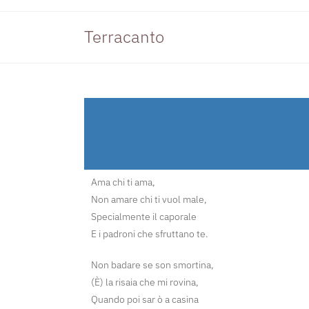
Terracanto
Ama chi ti ama,
Non amare chi ti vuol male,
Specialmente il caporale
E i padroni che sfruttano te.
Non badare se son smortina,
(È) la risaia che mi rovina,
Quando poi sar ò a casina