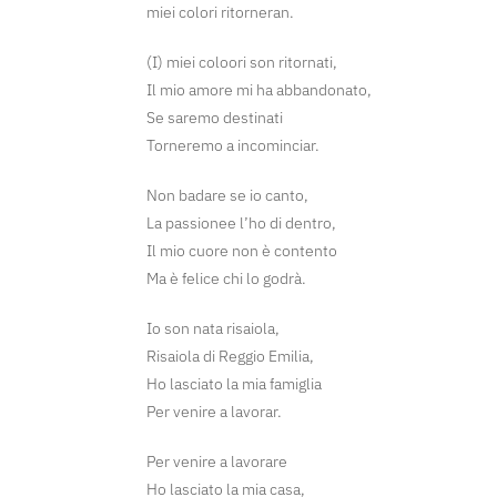
miei colori ritorneran.
(I) miei coloori son ritornati,
Il mio amore mi ha abbandonato,
Se saremo destinati
Torneremo a incominciar.
Non badare se io canto,
La passionee l’ho di dentro,
Il mio cuore non è contento
Ma è felice chi lo godrà.
Io son nata risaiola,
Risaiola di Reggio Emilia,
Ho lasciato la mia famiglia
Per venire a lavorar.
Per venire a lavorare
Ho lasciato la mia casa,