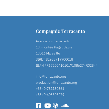
Compagnie Terracanto
Association Terracanto
13, montée Puget Bazile
13016 Marseille
SIRET 82988719900018
IBAN FR6720041010171086274R02844
info@terracanto.org
production@terracanto.org
+33 (0)781130361
+33 (0)603505279