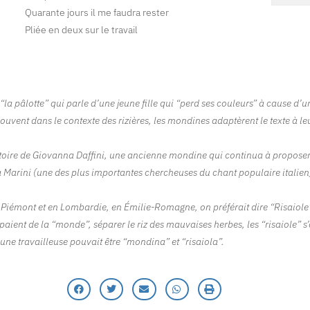
Quarante jours il me faudra rester
Pliée en deux sur le travail
“la pâlotte” qui parle d’une jeune fille qui “perd ses couleurs” à cause d’
uvent dans le contexte des rizières, les mondines adaptèrent le texte à le
ertoire de Giovanna Daffini, une ancienne mondine qui continua à proposer
na Marini (une des plus importantes chercheuses du chant populaire italien) 
n Piémont et en Lombardie, en Émilie-Romagne, on préférait dire “Risaiole
paient de la “monde”, séparer le riz des mauvaises herbes, les “risaiole” s’
 une travailleuse pouvait être “mondina” et “risaiola”.