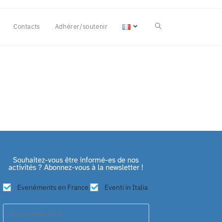
Contacts
Adhérer/soutenir
Souhaitez-vous être informé-es de nos
activités ? Abonnez-vous à la newsletter !
Evenéments en France
Eventi in Italia