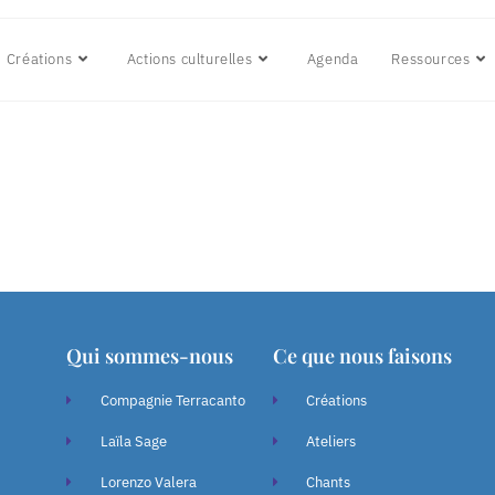
Créations
Actions culturelles
Agenda
Ressources
Qui sommes-nous
Ce que nous faisons
Compagnie Terracanto
Créations
Laïla Sage
Ateliers
Lorenzo Valera
Chants