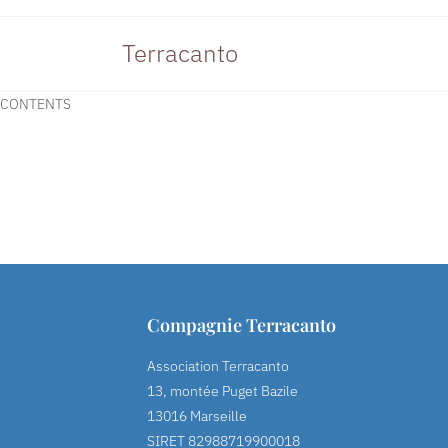
Terracanto
CONTENTS
Compagnie Terracanto
Association Terracanto
13, montée Puget Bazile
13016 Marseille
SIRET 82988719900018