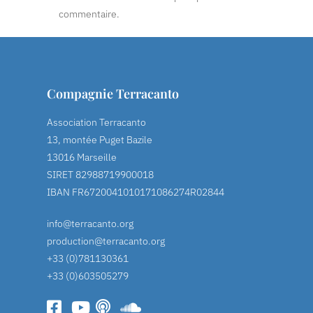
commentaire.
Compagnie Terracanto
Association Terracanto
13, montée Puget Bazile
13016 Marseille
SIRET 82988719900018
IBAN FR6720041010171086274R02844
info@terracanto.org
production@terracanto.org
+33 (0)781130361
+33 (0)603505279