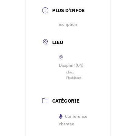
PLUS D'INFOS
iscription
LIEU
Dauphin (04)
chez
l'habitant
CATÉGORIE
Conference
chantée