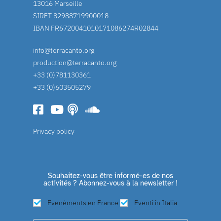
13016 Marseille
SIRET 82988719900018
IBAN FR6720041010171086274R02844
info@terracanto.org
production@terracanto.org
+33 (0)781130361
+33 (0)603505279
Privacy policy
Souhaitez-vous être informé-es de nos
activités ? Abonnez-vous à la newsletter !
Evenéments en France
Eventi in Italia