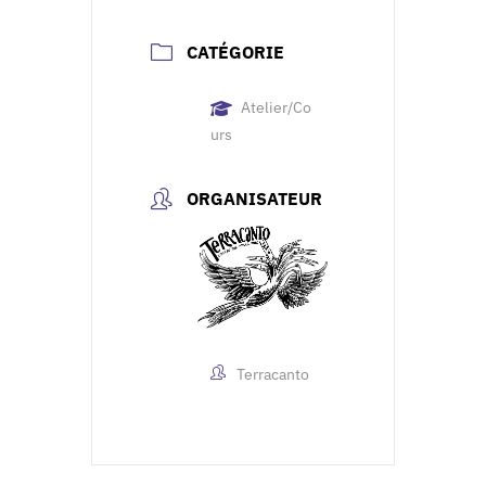
CATÉGORIE
Atelier/Co
urs
ORGANISATEUR
Terracanto