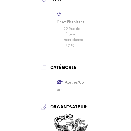
Chez l'habitant
22 Rue de
l'Église
Henrichemo
nt (18)
CATÉGORIE
Atelier/Co
urs
ORGANISATEUR