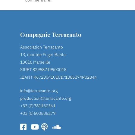
commentaire.
Compagnie Terracanto
Association Terracanto
13, montée Puget Bazile
13016 Marseille
SIRET 82988719900018
IBAN FR6720041010171086274R02844
info@terracanto.org
production@terracanto.org
+33 (0)781130361
+33 (0)603505279