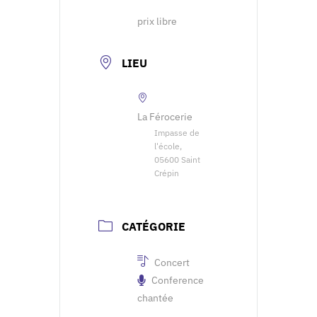
prix libre
LIEU
La Férocerie
Impasse de
l'école,
05600 Saint
Crépin
CATÉGORIE
Concert
Conference
chantée