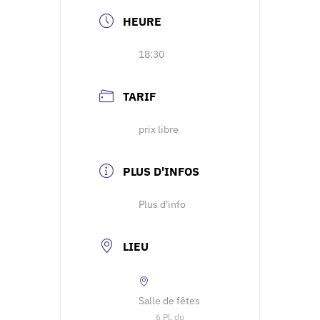
HEURE
18:30
TARIF
prix libre
PLUS D'INFOS
Plus d'info
LIEU
Salle de fêtes
6 Pl. du