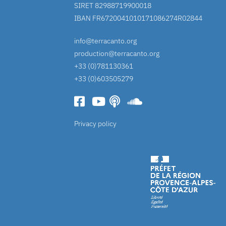
SIRET 82988719900018
IBAN FR6720041010171086274R02844
info@terracanto.org
production@terracanto.org
+33 (0)781130361
+33 (0)603505279
Privacy policy