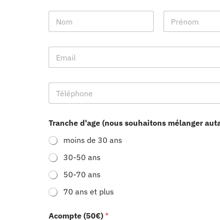
N
o
m
Prénom
Nom
e
E
t
m
p
a
r
i
é
T
l
n
é
*
o
l
m
é
*
Tranche d'age (nous souhaitons mélanger auta
p
h
moins de 30 ans
o
n
30-50 ans
e
*
50-70 ans
70 ans et plus
Acompte (50€)
*