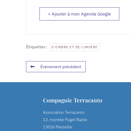
+ Ajouter à mon Agenda Google
Étiquettes :
D'OMBRE ET DE LUMIERE
Événement précédent
Compagnie Terracanto
Association Terracanto
13, montée Puget Bazile
13016 Marseille