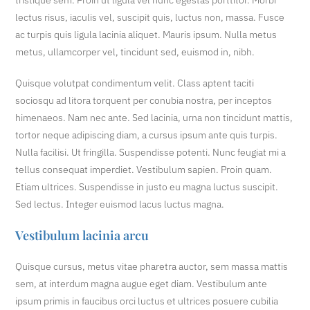
tristique sem. Proin ut ligula vel nunc egestas porttitor. Morbi
lectus risus, iaculis vel, suscipit quis, luctus non, massa. Fusce
ac turpis quis ligula lacinia aliquet. Mauris ipsum. Nulla metus
metus, ullamcorper vel, tincidunt sed, euismod in, nibh.
Quisque volutpat condimentum velit. Class aptent taciti
sociosqu ad litora torquent per conubia nostra, per inceptos
himenaeos. Nam nec ante. Sed lacinia, urna non tincidunt mattis,
tortor neque adipiscing diam, a cursus ipsum ante quis turpis.
Nulla facilisi. Ut fringilla. Suspendisse potenti. Nunc feugiat mi a
tellus consequat imperdiet. Vestibulum sapien. Proin quam.
Etiam ultrices. Suspendisse in justo eu magna luctus suscipit.
Sed lectus. Integer euismod lacus luctus magna.
Vestibulum lacinia arcu
Quisque cursus, metus vitae pharetra auctor, sem massa mattis
sem, at interdum magna augue eget diam. Vestibulum ante
ipsum primis in faucibus orci luctus et ultrices posuere cubilia