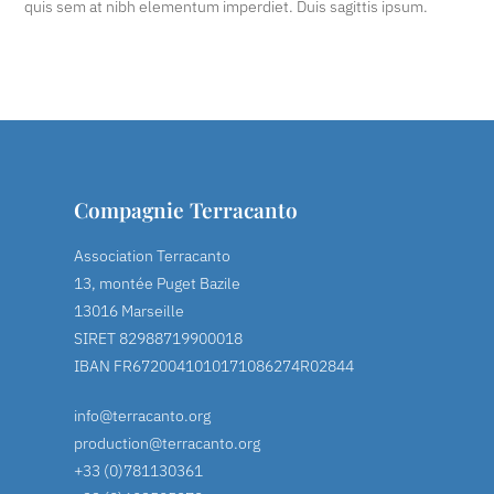
quis sem at nibh elementum imperdiet. Duis sagittis ipsum.
Compagnie Terracanto
Association Terracanto
13, montée Puget Bazile
13016 Marseille
SIRET 82988719900018
IBAN FR6720041010171086274R02844
info@terracanto.org
production@terracanto.org
+33 (0)781130361