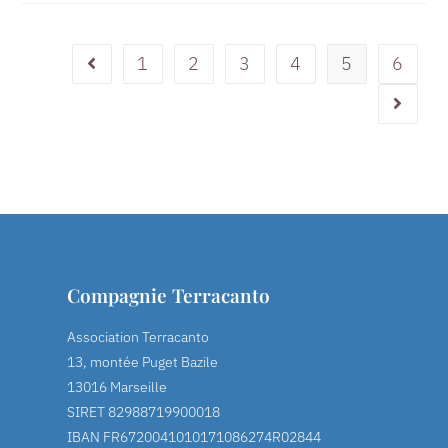
1
2
3
4
5
6
Compagnie Terracanto
Association Terracanto
13, montée Puget Bazile
13016 Marseille
SIRET 82988719900018
IBAN FR6720041010171086274R02844