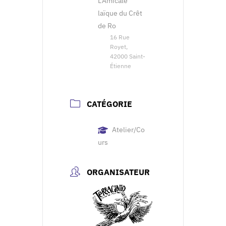
L'Amicale
laïque du Crêt
de Ro
16 Rue
Royet,
42000 Saint-
Étienne
CATÉGORIE
Atelier/Co
urs
ORGANISATEUR