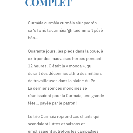
COMPLET
Curmàia curmàia curmàia siùr padrón
sa ‘s fa nò la curmàia ‘gh taiùmma ‘l púsè
bón…
Quarante jours, les pieds dans la boue, à
extirper des mauvaises herbes pendant
12 heures. C’était la « monda », qui
durant des décennies attira des milliers
de travailleuses dans la plaine du Po.
La dernier soir ces mondines se
réunissaient pour la Curmaia, une grande
fête… payée par le patron !
Le trio Curmaia reprend ces chants qui
scandaient luttes et saisons et
emplissaient autrefois les campagnes :