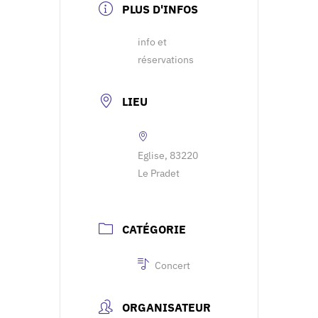
PLUS D'INFOS
info et
réservations
LIEU
Eglise, 83220
Le Pradet
CATÉGORIE
Concert
ORGANISATEUR