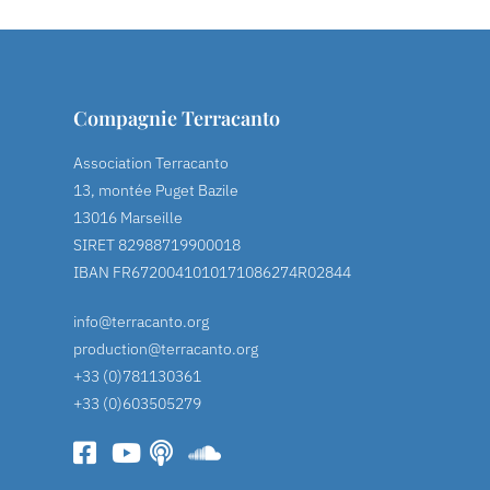
Compagnie Terracanto
Association Terracanto
13, montée Puget Bazile
13016 Marseille
SIRET 82988719900018
IBAN FR6720041010171086274R02844
info@terracanto.org
production@terracanto.org
+33 (0)781130361
+33 (0)603505279