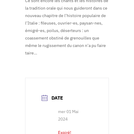
Ce sont encore les chants et les histoires de
la tradition orale qui nous guideront dans ce
nouveau chapitre de l’histoire populaire de
l’Italie : fileuses, ouvrier-es, paysan-nes,
émigré-es, poilus, déserteurs : un
coassement obstiné de grenouilles que
même le rugissement du canon n’a pu faire
taire…
DATE
mer 01 Mai
2024
Expiré!