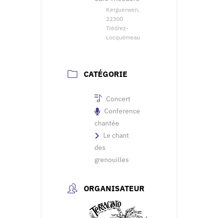
Kerguerwen,
22300
Trédrez-
Locquémeau
CATÉGORIE
Concert
Conference
chantée
Le chant
des
grenouilles
ORGANISATEUR