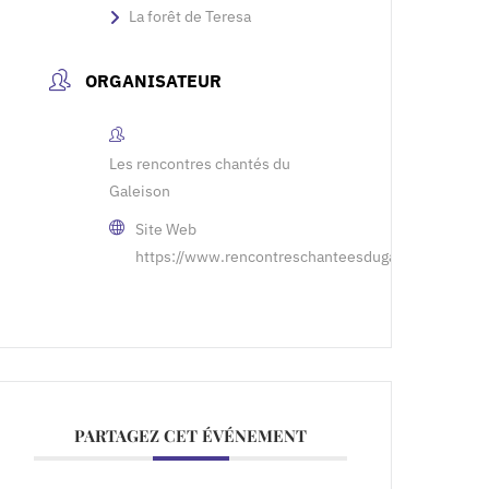
La forêt de Teresa
ORGANISATEUR
Les rencontres chantés du
Galeison
Site Web
https://www.rencontreschanteesdugaleison.fr
PARTAGEZ CET ÉVÉNEMENT