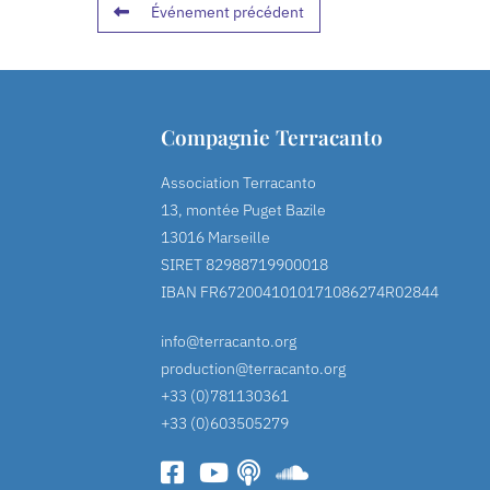
Événement précédent
Compagnie Terracanto
Association Terracanto
13, montée Puget Bazile
13016 Marseille
SIRET 82988719900018
IBAN FR6720041010171086274R02844
info@terracanto.org
production@terracanto.org
+33 (0)781130361
+33 (0)603505279